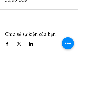
35,00 US$
Chia sẻ sự kiện của bạn
LOCATION
Crosby Community Center
2135 Christopher Rd NW
Seabeck, WA 98380, USA
MAIL
Crosby Community Center
PO Box 305